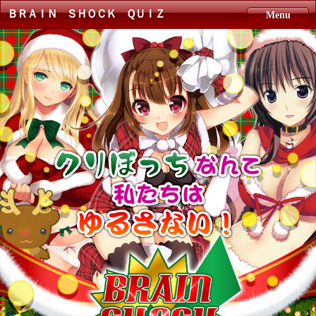
ＢＲＡＩＮ ＳＨＯＣＫ ＱＵＩＺ
Menu