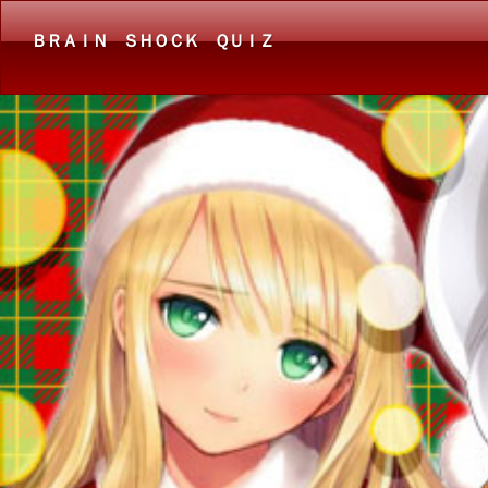
ＢＲＡＩＮ ＳＨＯＣＫ ＱＵＩＺ