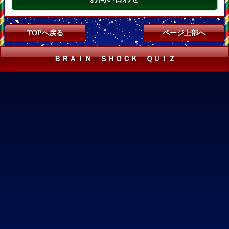
TOPへ戻る
ページ上部へ
ＢＲＡＩＮ ＳＨＯＣＫ ＱＵＩＺ