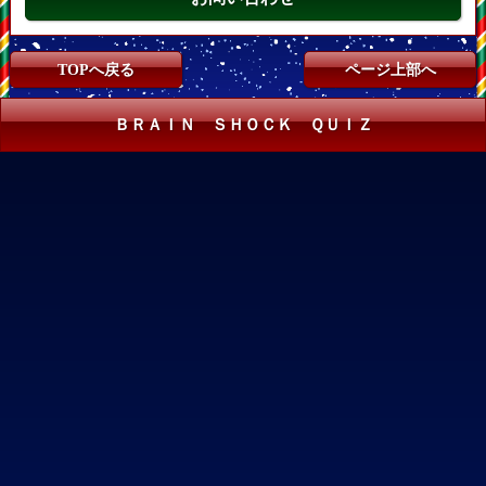
TOPへ戻る
ページ上部へ
ＢＲＡＩＮ ＳＨＯＣＫ ＱＵＩＺ