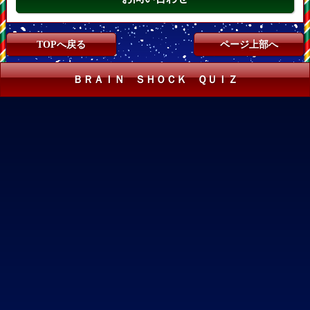
TOPへ戻る
ページ上部へ
ＢＲＡＩＮ ＳＨＯＣＫ ＱＵＩＺ