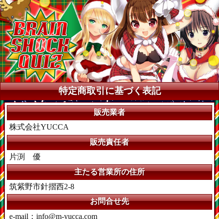
特定商取引に基づく表記
販売業者
株式会社YUCCA
販売責任者
片渕 優
主たる営業所の住所
筑紫野市針摺西2-8
お問合せ先
e-mail：info@m-yucca.com