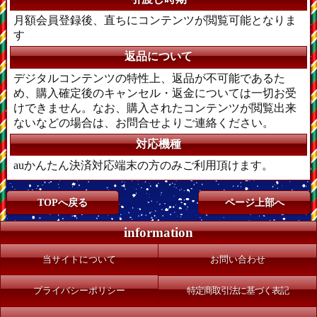
月額会員登録後、直ちにコンテンツが閲覧可能となりま
す
返品について
デジタルコンテンツの特性上、返品が不可能であるた
め、購入確定後のキャンセル・返金については一切お受
けできません。なお、購入されたコンテンツが閲覧出来
ないなどの場合は、お問合せよりご連絡ください。
対応機種
auかんたん決済対応端末の方のみご利用頂けます。
TOPへ戻る
ページ上部へ
information
当サイトについて
お問い合わせ
プライバシーポリシー
特定商取引法に基づく表記