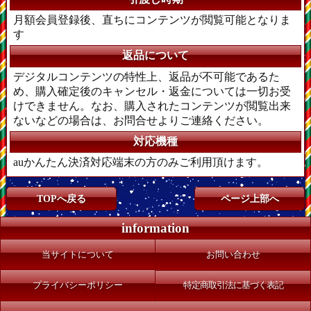
月額会員登録後、直ちにコンテンツが閲覧可能となりま
す
返品について
デジタルコンテンツの特性上、返品が不可能であるた
め、購入確定後のキャンセル・返金については一切お受
けできません。なお、購入されたコンテンツが閲覧出来
ないなどの場合は、お問合せよりご連絡ください。
対応機種
auかんたん決済対応端末の方のみご利用頂けます。
TOPへ戻る
ページ上部へ
information
当サイトについて
お問い合わせ
プライバシーポリシー
特定商取引法に基づく表記