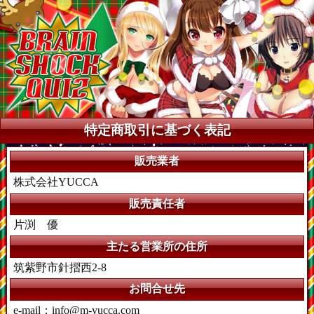
特定商取引に基づく表記
販売業者
株式会社YUCCA
販売責任者
片渕 優
主たる営業所の住所
筑紫野市針摺西2-8
お問合せ先
e-mail：info@m-yucca.com