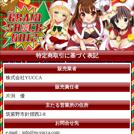
特定商取引に基づく表記
販売業者
株式会社YUCCA
販売責任者
片渕 優
主たる営業所の住所
筑紫野市針摺西2-8
お問合せ先
e-mail：info@m-yucca.com