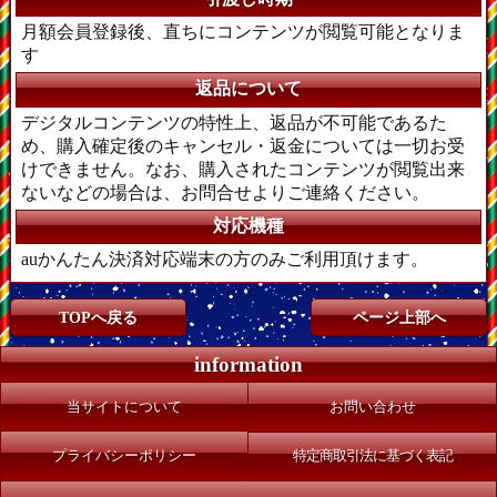
月額会員登録後、直ちにコンテンツが閲覧可能となりま
す
返品について
デジタルコンテンツの特性上、返品が不可能であるた
め、購入確定後のキャンセル・返金については一切お受
けできません。なお、購入されたコンテンツが閲覧出来
ないなどの場合は、お問合せよりご連絡ください。
対応機種
auかんたん決済対応端末の方のみご利用頂けます。
TOPへ戻る
ページ上部へ
information
当サイトについて
お問い合わせ
プライバシーポリシー
特定商取引法に基づく表記