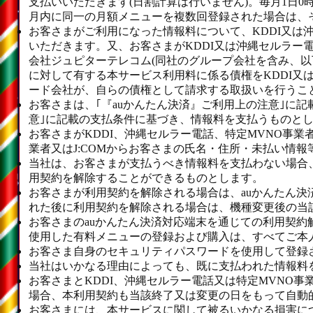
支払いいただきます(日割計算は行いません)。毎月1日
月内に同一の月額メニューを複数回登録された場合は、
お客さまがご利用になった情報料について、KDDI又は
いただきます。又、お客さまがKDDI又は沖縄セルラー
会社ジュピターテレコム(同社のグループ会社を含み、以下
に対して有する本サービス利用料に係る債権をKDDI又は
ード会社が、自らの債権として請求する取扱いを行うこ
お客さまは、｢『auかんたん決済』ご利用上の注意｣に
意｣に記載の支払条件に基づき、情報料を支払うものとし
お客さまがKDDI、沖縄セルラー電話、特定MVNO事業
業者又はJ:COMからお客さまの氏名・住所・未払い情
当社は、お客さまが支払うべき情報料を支払わない場合
用契約を解除することができるものとします。
お客さまが利用契約を解除される場合は、auかんたん
れた後に利用契約を解除される場合は、機種変更後の当
お客さまのauかんたん決済対応端末を通じての利用契
使用した有料メニューの登録および購入は、すべてご本
お客さま自身のセキュリティパスワードを使用して登録
当社はいかなる理由によっても、既に支払われた情報料
お客さまとKDDI、沖縄セルラー電話又は特定MVNO
場合、本利用契約も当該終了又は変更の日をもって自動
お客さまには、本サービスに関して被るいかなる損害に