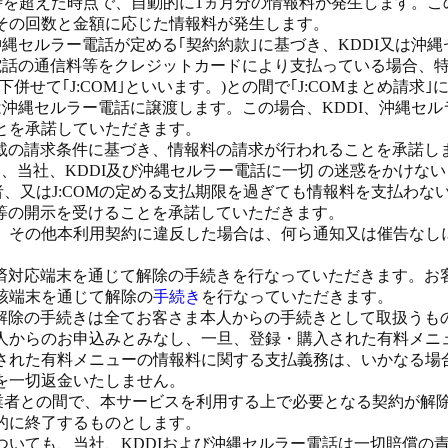
0時を超えた時点で、自動的に1ヵ月分の情報料が発生します。
その回数と金額に応じた情報料が発生します。
沖縄セルラー電話が定める｢契約約款｣に基づき、KDDI又は沖
電話の通信料等をクレジットカードにより支払っている場合、
併せて｢J:COM｣といいます。)との間で｢J:COMまとめ請
沖縄セルラー電話に譲渡します。この場合、KDDI、沖縄セルラ
とを承諾していただきます。
記載の請求条件に基づき、情報料の請求が行われることを承諾し
、当社、KDDI及び沖縄セルラー電話に一切 の迷惑をかけな
者、又はJ:COMの定める支払期限を過ぎても情報料を支払わな
報等の開示を受けることを承諾していただきます。
、その他本利用契約に違反した場合は、何ら通知又は催告なし
決済対応端末を通じて解除の手続きを行なっていただきます。お
該端末を通じて解除の
手続き
を行なっていただきます。
約解除の手続きは全てお客さま本人からの手続きとして取扱うも
人からのお申込みとみなし、一旦、登録・購入された有料メニ
された有料メニューの情報料に関する支払義務は、いかなる場
を一切返金いたしません。
事業者との間で、本サービスを利用する上で必要となる契約が
的に終了するものとします。
ついても、当社、KDDIおよび沖縄セルラー電話は一切賠償の