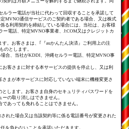
この契約は月額メニューを解約するまで継続されます。同
縄セルラー電話が当社に代わって回収することを承諾して
特定MVNO通信サービスのご契約者である場合、又は株式
求｣に係る利用契約を締結している場合には、当社は、お客様
ー電話、特定MVNO事業者、J:COM又はクレジットカ
ます。お客さまは、｢『auかんたん決済』ご利用上の注
いものとします。
い場合、当社がKDDI、沖縄セルラー電話、特定MVNO事
にお客さまに対する本サービスの提供を停止し、又は利
客さまが本サービスに対応していない端末に機種変更さ
のとします。お客さま自身のセキュリティパスワードを
ューの取り消しはできません。
合であっても免れることはできません。
解除された場合又は当該契約等に係る電話番号が変更された
責任を負わないことを承諾いただきます。