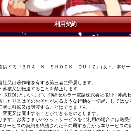
利用契約
)が提供する『ＢＲＡＩＮ ＳＨＯＣＫ ＱＵＩＺ』(以下、本サ
当社又は著作権を有する第三者に帰属します。
・蓄積又は転送することを禁止します。
｢KDDI｣といいます)、沖縄セルラー電話株式会社(以下｢沖縄
害したり又はそのおそれがあるような行動を一切起こしてはな
三者に移転又は譲渡することはできません
、変更又は廃止することができるものとします。
ります。お客さまがパケットサービスをご利用の場合には送受
て本サービスの契約を締結された日の属する月から本サービスの