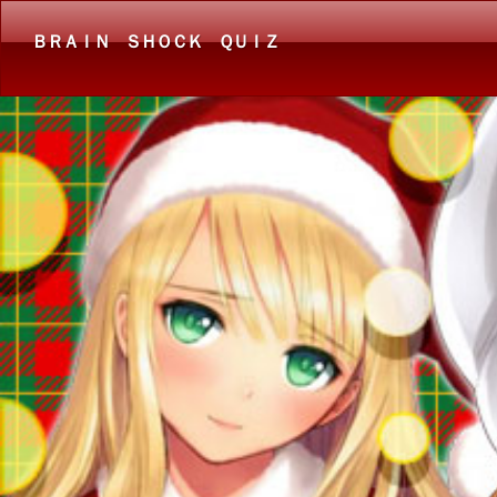
ＢＲＡＩＮ ＳＨＯＣＫ ＱＵＩＺ